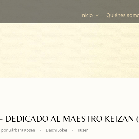
Inicio
Quiénes som
.- DEDICADO AL MAESTRO KEIZAN (
 por Bárbara Kosen
•
Daichi Sokei
•
Kusen