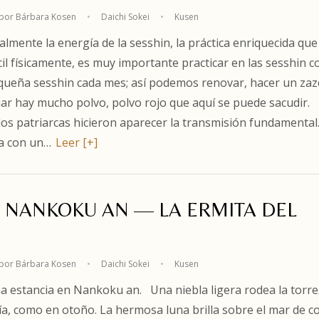
por Bárbara Kosen
•
Daichi Sokei
•
Kusen
mente la energía de la sesshin, la práctica enriquecida que
cil físicamente, es muy importante practicar en las sesshin c
queña sesshin cada mes; así podemos renovar, hacer un za
liar hay mucho polvo, polvo rojo que aquí se puede sacudir. 
os patriarcas hicieron aparecer la transmisión fundamental
ta con un…
Leer [+]
2. NANKOKU AN — LA ERMITA DEL
por Bárbara Kosen
•
Daichi Sokei
•
Kusen
 estancia en Nankoku an. Una niebla ligera rodea la torre
ría, como en otoño. La hermosa luna brilla sobre el mar de co