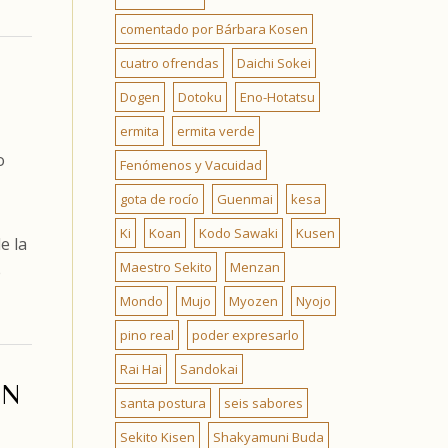
comentado por Bárbara Kosen
cuatro ofrendas
Daichi Sokei
Dogen
Dotoku
Eno-Hotatsu
ermita
ermita verde
o
Fenómenos y Vacuidad
gota de rocío
Guenmai
kesa
Ki
Koan
Kodo Sawaki
Kusen
e la
Maestro Sekito
Menzan
e
Mondo
Mujo
Myozen
Nyojo
pino real
poder expresarlo
Rai Hai
Sandokai
EN
santa postura
seis sabores
Sekito Kisen
Shakyamuni Buda