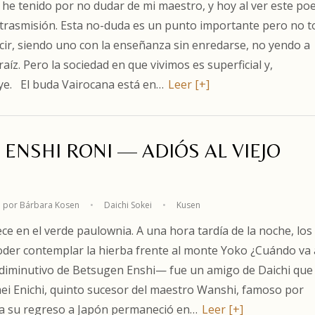
e he tenido por no dudar de mi maestro, y hoy al ver este p
 trasmisión. Esta no-duda es un punto importante pero no 
ecir, siendo uno con la enseñanza sin enredarse, no yendo a
aíz. Pero la sociedad en que vivimos es superficial y,
uye. El buda Vairocana está en…
Leer [+]
. ENSHI RONI — ADIÓS AL VIEJO
 por Bárbara Kosen
•
Daichi Sokei
•
Kusen
ce en el verde paulownia. A una hora tardía de la noche, los
 poder contemplar la hierba frente al monte Yoko ¿Cuándo va 
—diminutivo de Betsugen Enshi— fue un amigo de Daichi que
omei Enichi, quinto sucesor del maestro Wanshi, famoso por
a, a su regreso a Japón permaneció en…
Leer [+]