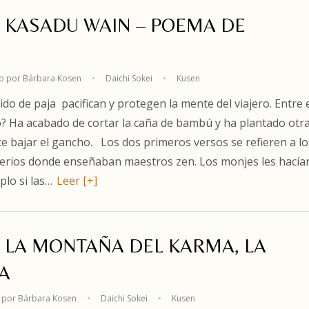
. KASADU WAIN – POEMA DE
 por Bárbara Kosen
•
Daichi Sokei
•
Kusen
do de paja pacifican y protegen la mente del viajero. Entre 
to? Ha acabado de cortar la caña de bambú y ha plantado otra
ce bajar el gancho. Los dos primeros versos se refieren a lo
terios donde enseñaban maestros zen. Los monjes les hacía
plo si las…
Leer [+]
9. LA MONTAÑA DEL KARMA, LA
A
por Bárbara Kosen
•
Daichi Sokei
•
Kusen