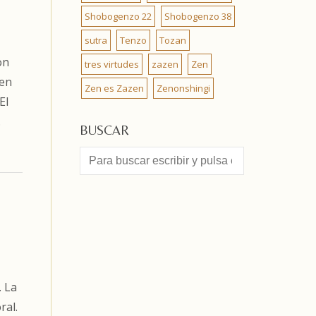
Shobogenzo 22
Shobogenzo 38
sutra
Tenzo
Tozan
on
tres virtudes
zazen
Zen
zen
Zen es Zazen
Zenonshingi
El
.
BUSCAR
. La
ral.