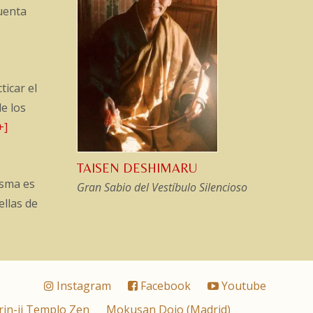
cuenta
icar el
e los
+]
TAISEN DESHIMARU
isma es
Gran Sabio del Vestíbulo Silencioso
ellas de
Instagram
Facebook
Youtube
rin-ji Templo Zen
Mokusan Dojo (Madrid)