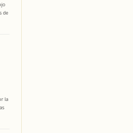
ojo
s de
r la
as