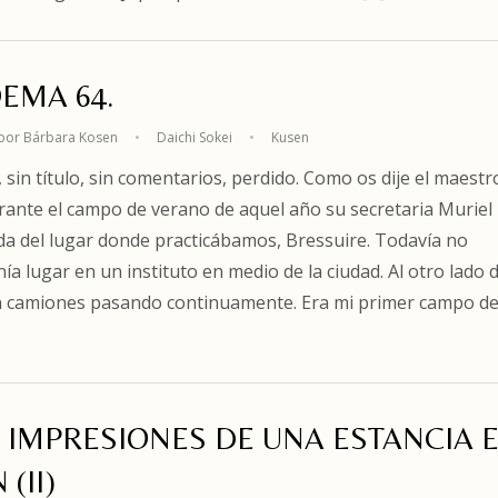
EMA 64.
por Bárbara Kosen
•
Daichi Sokei
•
Kusen
in título, sin comentarios, perdido. Como os dije el maestr
nte el campo de verano de aquel año su secretaria Muriel
ada del lugar donde practicábamos, Bressuire. Todavía no
ía lugar en un instituto en medio de la ciudad. Al otro lado d
on camiones pasando continuamente. Era mi primer campo d
. IMPRESIONES DE UNA ESTANCIA 
(II)