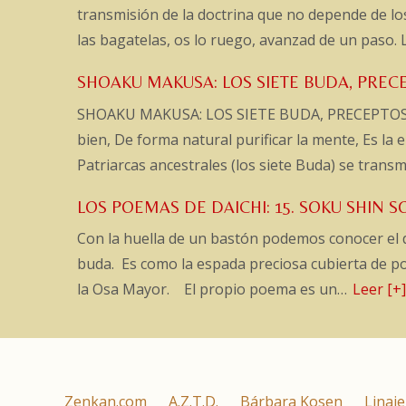
transmisión de la doctrina que no depende de lo
las bagatelas, os lo ruego, avanzad de un paso. 
SHOAKU MAKUSA: LOS SIETE BUDA, PREC
SHOAKU MAKUSA: LOS SIETE BUDA, PRECEPTOS UNI
bien, De forma natural purificar la mente, Es la
Patriarcas ancestrales (los siete Buda) se tran
LOS POEMAS DE DAICHI: 15. SOKU SHIN 
Con la huella de un bastón podemos conocer el 
buda. Es como la espada preciosa cubierta de pol
la Osa Mayor. El propio poema es un…
Leer [+
Zenkan.com
A.Z.T.D.
Bárbara Kosen
Linaje