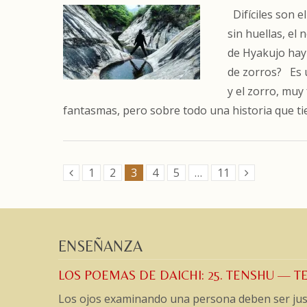
Difíciles son el
sin huellas, el 
de Hyakujo hay 
de zorros? Es 
y el zorro, muy
fantasmas, pero sobre todo una historia que 
1
2
3
4
5
…
11
ENSEÑANZA
LOS POEMAS DE DAICHI: 25. TENSHU —
Los ojos examinando una persona deben ser jus