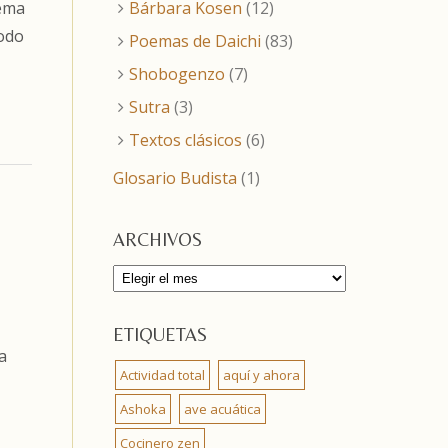
Bárbara Kosen
(12)
oema
todo
Poemas de Daichi
(83)
Shobogenzo
(7)
Sutra
(3)
Textos clásicos
(6)
Glosario Budista
(1)
ARCHIVOS
Archivos
ETIQUETAS
a
Actividad total
aquí y ahora
Ashoka
ave acuática
Cocinero zen