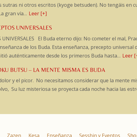
s sutras ni otros escritos (kyoge betsuden). No tengáis en 
La gran vía…
Leer [+]
EPTOS UNIVERSALES
VERSALES El Buda eterno dijo: No cometer el mal, Pract
 enseñanza de los Buda. Esta enseñanza, precepto universal d
smitió auténticamente desde los primeros Buda hasta…
Leer [
SOKU BUTSU – LA MENTE MISMA ES BUDA
dolor y el picor. No necesitamos considerar que la mente m
vo, Su luz misteriosa se proyecta cada noche hacia las estr
]
Zazen
Kesa
Enseñanza
Sesshin y Eventos
Sho