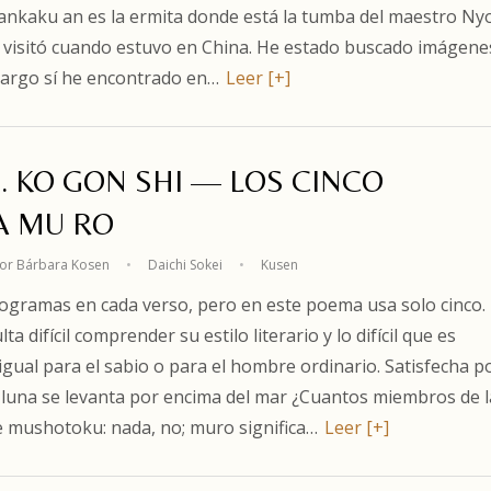
Nankaku an es la ermita donde está la tumba del maestro Ny
visitó cuando estuvo en China. He estado buscado imágene
bargo sí he encontrado en…
Leer [+]
. KO GON SHI — LOS CINCO
A MU RO
or Bárbara Kosen
•
Daichi Sokei
•
Kusen
eogramas en cada verso, pero en este poema usa solo cinco.
a difícil comprender su estilo literario y lo difícil que es
 igual para el sabio o para el hombre ordinario. Satisfecha po
de luna se levanta por encima del mar ¿Cuantos miembros de l
e mushotoku: nada, no; muro significa…
Leer [+]