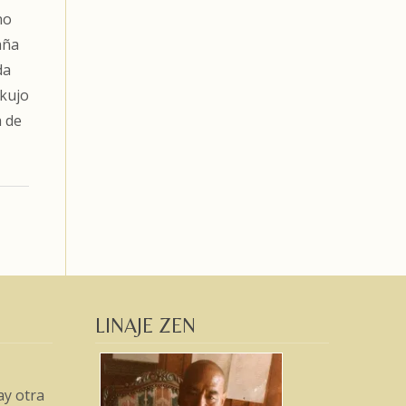
no
aña
da
akujo
a de
LINAJE ZEN
ay otra