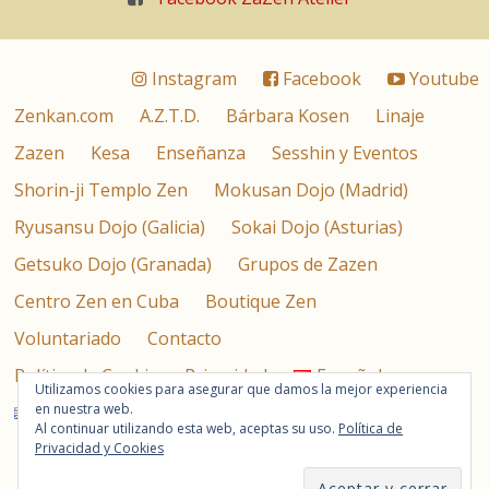
Instagram
Facebook
Youtube
Zenkan.com
A.Z.T.D.
Bárbara Kosen
Linaje
Zazen
Kesa
Enseñanza
Sesshin y Eventos
Shorin-ji Templo Zen
Mokusan Dojo (Madrid)
Ryusansu Dojo (Galicia)
Sokai Dojo (Asturias)
Getsuko Dojo (Granada)
Grupos de Zazen
Centro Zen en Cuba
Boutique Zen
Voluntariado
Contacto
Política de Cookies y Privacidad
Español
Utilizamos cookies para asegurar que damos la mejor experiencia
en nuestra web.
English
Al continuar utilizando esta web, aceptas su uso.
Política de
Asociación Zen Taisen Deshimaru © 2026
Privacidad y Cookies
Calle de la Magdalena 4, 2º Izquierda – 28012 – Madrid