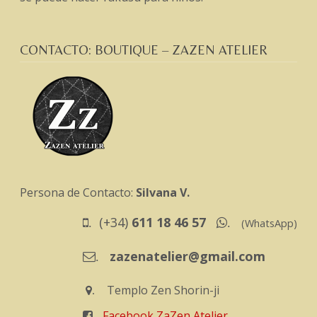
CONTACTO: BOUTIQUE – ZAZEN ATELIER
Persona de Contacto:
Silvana V.
(+34)
611 18 46 57
.
.
(WhatsApp)
zazenatelier@gmail.com
.
Templo Zen Shorin-ji
.
Facebook ZaZen Atelier