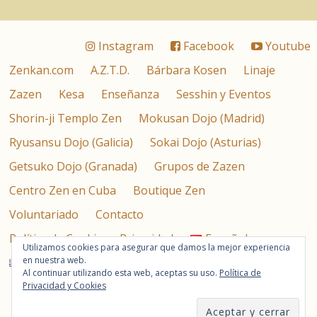
Instagram
Facebook
Youtube
Zenkan.com
A.Z.T.D.
Bárbara Kosen
Linaje
Zazen
Kesa
Enseñanza
Sesshin y Eventos
Shorin-ji Templo Zen
Mokusan Dojo (Madrid)
Ryusansu Dojo (Galicia)
Sokai Dojo (Asturias)
Getsuko Dojo (Granada)
Grupos de Zazen
Centro Zen en Cuba
Boutique Zen
Voluntariado
Contacto
Política de Cookies y Privacidad
Español
Utilizamos cookies para asegurar que damos la mejor experiencia
en nuestra web.
English
Al continuar utilizando esta web, aceptas su uso.
Política de
Asociación Zen Taisen Deshimaru © 2026
Privacidad y Cookies
Calle de la Magdalena 4, 2º Izquierda – 28012 – Madrid