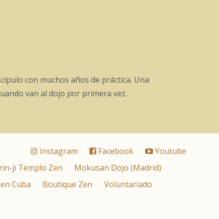
scípulo con muchos años de práctica. Una
cuando van al dojo por primera vez.
Instagram
Facebook
Youtube
rin-ji Templo Zen
Mokusan Dojo (Madrid)
 en Cuba
Boutique Zen
Voluntariado