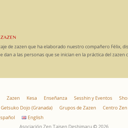
 ZAZEN
izaje de zazen que ha elaborado nuestro compañero Félix, di
 dan a las personas que se inician en la práctica del zazen 
Zazen
Kesa
Enseñanza
Sesshin y Eventos
Sho
Getsuko Dojo (Granada)
Grupos de Zazen
Centro Zen
Español
English
Asociación Zen Taisen Deshimaru © 2026