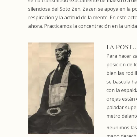
se ha transmitido exactamente de maestro a disc
silenciosa del Soto Zen. Zazen se apoya en la po
respiración y la actitud de la mente. En este a
ahora. Practicamos la concentración en la unida
LA POSTU
Para hacer za
posición de l
bien las rodil
se bascula ha
con la espald
orejas están 
paladar super
metro delant
Reunimos las 
mano derecha