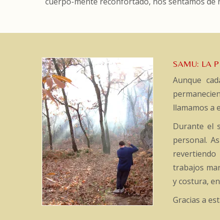
cuerpo-mente reconfortado, nos sentamos de n
SAMU: LA P
Aunque cada
permanecien
llamamos a e
Durante el 
personal. As
revertiendo 
trabajos man
y costura, en
Gracias a es