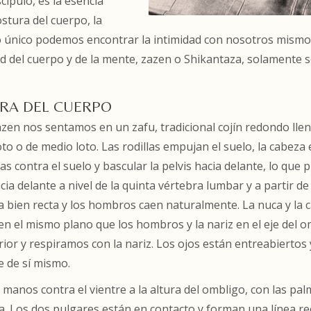
ípulo, es la esencia
stura del cuerpo, la
cto único podemos encontrar la intimidad con nosotros mismos,
d del cuerpo y de la mente, zazen o Shikantaza, solamente s
RA DEL CUERPO
zen nos sentamos en un zafu, tradicional cojín redondo lle
oto o de medio loto. Las rodillas empujan el suelo, la cabeza
las contra el suelo y bascular la pelvis hacia delante, lo que
cia delante a nivel de la quinta vértebra lumbar y a partir 
a bien recta y los hombros caen naturalmente. La nuca y la 
en el mismo plano que los hombros y la nariz en el eje del om
ior y respiramos con la nariz. Los ojos están entreabiertos
e de sí mismo.
manos contra el vientre a la altura del ombligo, con las pal
. Los dos pulgares están en contacto y forman una línea rec