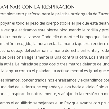
 CAMINAR CON LA RESPIRACIÓN
 complemento perfecto para la práctica prolongada de Zazen 
poyar el todo el peso del cuerpo sobre el pie que está dela
 la vez que estiramos esta pierna bloqueando la rodilla y p
ta la cima de la cabeza. Todo ello durante el tiempo que dur
 mentón recogido, la nuca recta. La mano izquierda encierra
 pecho debajo del esternón; la mano derecha enfrenta y rod
se presionan ligeramente la una contra la otra. Los antebr
 atrás. La mirada se posa dos o tres metros delante de uno m
 la lengua contra el paladar. La actitud mental es igual que 
 espiramos, concentrados nos enraizamos y expandimos con
undidad de la tierra, se expande y eleva hacia el cielo. Sólo 
ones, inspirando naturalmente, y aflojando la tensión un m
ramos el equilibrio semejantes a un Rey que avanza con prude