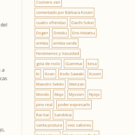
Cocinero zen
comentado por Bárbara Kosen
cuatro ofrendas
Daichi Sokei
 del
Dogen
Dotoku
Eno-Hotatsu
ermita
ermita verde
Fenómenos y Vacuidad
gota de rocío
Guenmai
kesa
 a
Ki
Koan
Kodo Sawaki
Kusen
rcas
Maestro Sekito
Menzan
Mondo
Mujo
Myozen
Nyojo
pino real
poder expresarlo
Rai Hai
Sandokai
santa postura
seis sabores
jo,