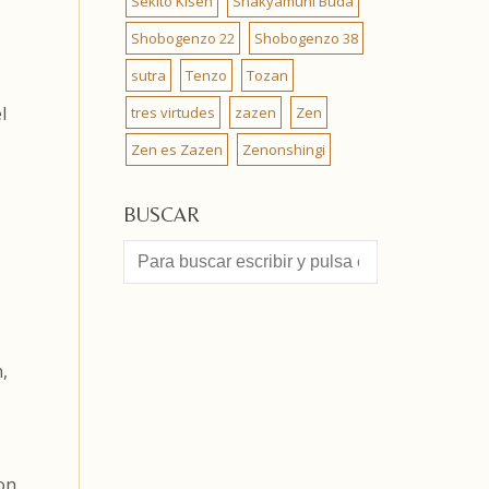
Sekito Kisen
Shakyamuni Buda
Shobogenzo 22
Shobogenzo 38
sutra
Tenzo
Tozan
l
tres virtudes
zazen
Zen
Zen es Zazen
Zenonshingi
BUSCAR
,
son