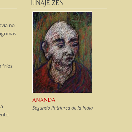
LINAJE ZEN
avía no
lágrimas
 fríos
ANANDA
tá
Segundo Patriarca de la India
iento