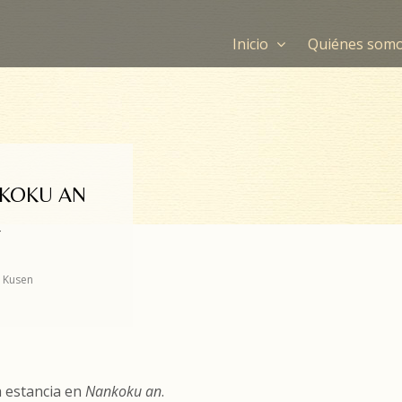
Inicio
Quiénes som
NKOKU AN
R
Kusen
a estancia en
Nankoku an
.