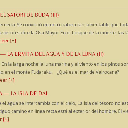
EL SATORI DE BUDA (III)
erdecía. Se convirtió en una criatura tan lamentable que tod
pusieron sobre la Osa Mayor En el bosque de la muerte, las 
Leer [+]
 — LA ERMITA DEL AGUA Y DE LA LUNA (II)
n la larga noche la luna marina y el viento en los pinos son
uno en el monte Fudaraku. ¿Qué es el mar de Vairocana?
eer [+]
A — LA ISLA DE DAI
 el agua se intercambia con el cielo, La isla del tesoro no es
tiguo camino en línea recta está al exterior del hombre. El v
r [+]