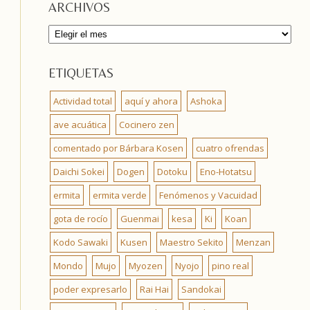
ARCHIVOS
Archivos
ETIQUETAS
Actividad total
aquí y ahora
Ashoka
ave acuática
Cocinero zen
comentado por Bárbara Kosen
cuatro ofrendas
Daichi Sokei
Dogen
Dotoku
Eno-Hotatsu
ermita
ermita verde
Fenómenos y Vacuidad
gota de rocío
Guenmai
kesa
Ki
Koan
Kodo Sawaki
Kusen
Maestro Sekito
Menzan
Mondo
Mujo
Myozen
Nyojo
pino real
poder expresarlo
Rai Hai
Sandokai