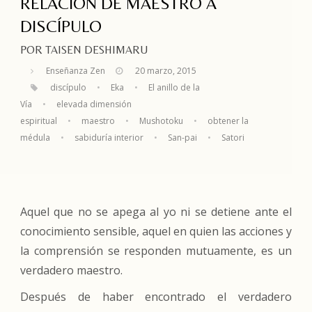
RELACIÓN DE MAESTRO A
DISCÍPULO
POR TAISEN DESHIMARU
Enseñanza Zen
20 marzo, 2015
discípulo
•
Eka
•
El anillo de la
Vía
•
elevada dimensión
espiritual
•
maestro
•
Mushotoku
•
obtener la
médula
•
sabiduría interior
•
San-pai
•
Satori
Aquel que no se apega al yo ni se detiene ante el
conocimiento sensible, aquel en quien las acciones y
la comprensión se responden mutuamente, es un
verdadero maestro.
Después de haber encontrado el verdadero