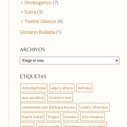
Shobogenzo
(7)
Sutra
(3)
Textos clásicos
(6)
Glosario Budista
(1)
ARCHIVOS
Archivos
ETIQUETAS
Actividad total
aquí y ahora
Ashoka
ave acuática
Cocinero zen
comentado por Bárbara Kosen
cuatro ofrendas
Daichi Sokei
Dogen
Dotoku
Eno-Hotatsu
ermita
ermita verde
Fenómenos y Vacuidad