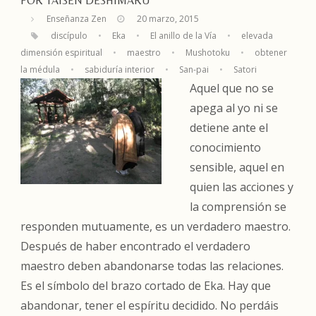
POR TAISEN DESHIMARU
Enseñanza Zen
20 marzo, 2015
discípulo
•
Eka
•
El anillo de la Vía
•
elevada
dimensión espiritual
•
maestro
•
Mushotoku
•
obtener
la médula
•
sabiduría interior
•
San-pai
•
Satori
Aquel que no se
apega al yo ni se
detiene ante el
conocimiento
sensible, aquel en
quien las acciones y
la comprensión se
responden mutuamente, es un verdadero maestro.
Después de haber encontrado el verdadero
maestro deben abandonarse todas las relaciones.
Es el símbolo del brazo cortado de Eka. Hay que
abandonar, tener el espíritu decidido. No perdáis