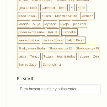
gota de rocío
Guenmai
kesa
Ki
Koan
Kodo Sawaki
Kusen
Maestro Sekito
Menzan
Mondo
Mujo
Myozen
Nyojo
pino real
poder expresarlo
Rai Hai
Sandokai
santa postura
seis sabores
Sekito Kisen
Shakyamuni Buda
Shobogenzo 22
Shobogenzo 38
sutra
Tenzo
Tozan
tres virtudes
zazen
Zen
Zen es Zazen
Zenonshingi
BUSCAR