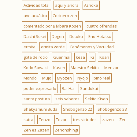
Actividad total
aquí y ahora
Ashoka
ave acuática
Cocinero zen
comentado por Bárbara Kosen
cuatro ofrendas
Daichi Sokei
Dogen
Dotoku
Eno-Hotatsu
ermita
ermita verde
Fenómenos y Vacuidad
gota de rocío
Guenmai
kesa
Ki
Koan
Kodo Sawaki
Kusen
Maestro Sekito
Menzan
Mondo
Mujo
Myozen
Nyojo
pino real
poder expresarlo
Rai Hai
Sandokai
santa postura
seis sabores
Sekito Kisen
Shakyamuni Buda
Shobogenzo 22
Shobogenzo 38
sutra
Tenzo
Tozan
tres virtudes
zazen
Zen
Zen es Zazen
Zenonshingi