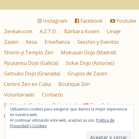
Instagram
Facebook
Youtube
Zenkan.com
A.Z.T.D.
Bárbara Kosen
Linaje
Zazen
Kesa
Enseñanza
Sesshin y Eventos
Shorin-ji Templo Zen
Mokusan Dojo (Madrid)
Ryusansu Dojo (Galicia)
Sokai Dojo (Asturias)
Getsuko Dojo (Granada)
Grupos de Zazen
Centro Zen en Cuba
Boutique Zen
Voluntariado
Contacto
Política de Cookies y Privacidad
Español
Utilizamos cookies para asegurar que damos la mejor experiencia
en nuestra web.
English
Al continuar utilizando esta web, aceptas su uso.
Política de
Asociación Zen Taisen Deshimaru © 2026
Privacidad y Cookies
Calle de la Magdalena 4, 2º Izquierda – 28012 – Madrid