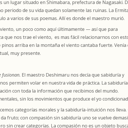
es un lugar situado en Shimabara, prefectura de Nagasaki. D
mo periodo de su vida quedan solamente las ruinas. La Ermit
ulo a varios de sus poemas. Allí es donde el maestro murió.
 viento, un poco como aquí últimamente — así que para
a que nos trae el viento,
es mas fácil relacionarnos con est
inos arriba en la montaña el viento cantaba fuerte. Venía
tual, muy presente.
 fusionan.
El maestro Deshimaru nos decía que sabiduría y
os permiten volar en nuestra vida de práctica. La sabiduría
lación con toda la información que recibimos del mundo.
mentales, sin los movimientos que produce el yo condicionad
ecemos categorías morales y la sabiduría-intuición nos lleva.
 da fruto; con compasión sin sabiduría uno se vuelve demas
 pero sin crear categorías. La compasión no es un objeto bus