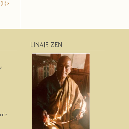
(II)
LINAJE ZEN
s
a de