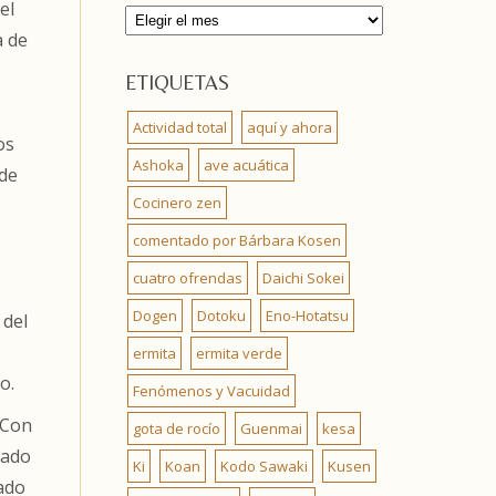
el
Archivos
a de
ETIQUETAS
Actividad total
aquí y ahora
os
Ashoka
ave acuática
 de
Cocinero zen
comentado por Bárbara Kosen
cuatro ofrendas
Daichi Sokei
Dogen
Dotoku
Eno-Hotatsu
 del
ermita
ermita verde
o.
Fenómenos y Vacuidad
 Con
gota de rocío
Guenmai
kesa
iado
Ki
Koan
Kodo Sawaki
Kusen
cado