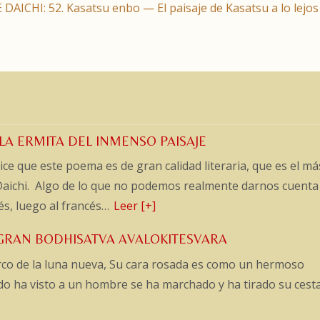
AICHI: 52. Kasatsu enbo — El paisaje de Kasatsu a lo lejos 
 LA ERMITA DEL INMENSO PAISAJE
e que este poema es de gran calidad literaria, que es el má
Daichi. Algo de lo que no podemos realmente darnos cuenta
és, luego al francés…
Leer [+]
L GRAN BODHISATVA AVALOKITESVARA
 arco de la luna nueva, Su cara rosada es como un hermoso
do ha visto a un hombre se ha marchado y ha tirado su cest