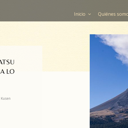
Inicio
Quiénes som
SATSU
 A LO
Kusen