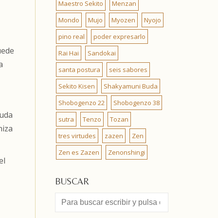
Maestro Sekito
Menzan
Mondo
Mujo
Myozen
Nyojo
pino real
poder expresarlo
uede
Rai Hai
Sandokai
a
santa postura
seis sabores
Sekito Kisen
Shakyamuni Buda
Shobogenzo 22
Shobogenzo 38
Buda
sutra
Tenzo
Tozan
niza
tres virtudes
zazen
Zen
Zen es Zazen
Zenonshingi
el
BUSCAR