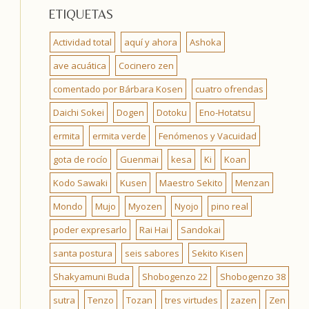
ETIQUETAS
Actividad total
aquí y ahora
Ashoka
ave acuática
Cocinero zen
comentado por Bárbara Kosen
cuatro ofrendas
Daichi Sokei
Dogen
Dotoku
Eno-Hotatsu
ermita
ermita verde
Fenómenos y Vacuidad
gota de rocío
Guenmai
kesa
Ki
Koan
Kodo Sawaki
Kusen
Maestro Sekito
Menzan
Mondo
Mujo
Myozen
Nyojo
pino real
poder expresarlo
Rai Hai
Sandokai
santa postura
seis sabores
Sekito Kisen
Shakyamuni Buda
Shobogenzo 22
Shobogenzo 38
sutra
Tenzo
Tozan
tres virtudes
zazen
Zen