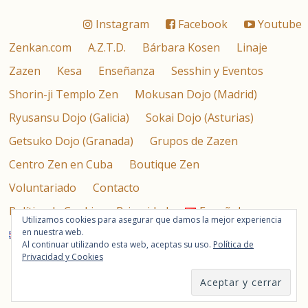
Instagram
Facebook
Youtube
Zenkan.com
A.Z.T.D.
Bárbara Kosen
Linaje
Zazen
Kesa
Enseñanza
Sesshin y Eventos
Shorin-ji Templo Zen
Mokusan Dojo (Madrid)
Ryusansu Dojo (Galicia)
Sokai Dojo (Asturias)
Getsuko Dojo (Granada)
Grupos de Zazen
Centro Zen en Cuba
Boutique Zen
Voluntariado
Contacto
Política de Cookies y Privacidad
Español
Utilizamos cookies para asegurar que damos la mejor experiencia
en nuestra web.
English
Al continuar utilizando esta web, aceptas su uso.
Política de
Asociación Zen Taisen Deshimaru © 2026
Privacidad y Cookies
Calle de la Magdalena 4, 2º Izquierda – 28012 – Madrid