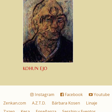
KOHUN EJO
Instagram
Facebook
Youtube
Zenkan.com
A.Z.T.D.
Bárbara Kosen
Linaje
Zazen
Kesa
Enseñanza
Sesshin y Eventos