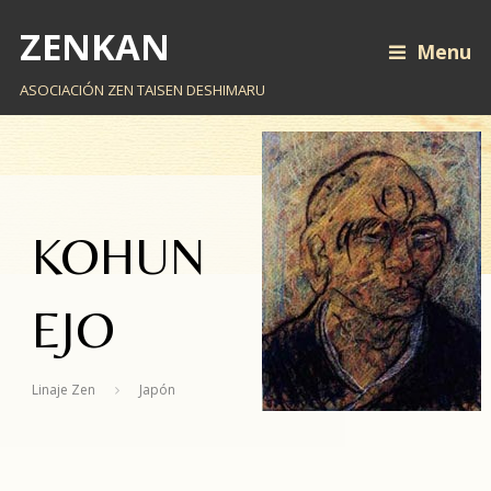
ZENKAN
Menu
ASOCIACIÓN ZEN TAISEN DESHIMARU
KOHUN
EJO
Linaje Zen
Japón