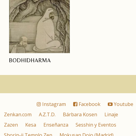
BODHIDHARMA
Instagram
Facebook
Youtube
Zenkan.com
A.Z.T.D.
Bárbara Kosen
Linaje
Zazen
Kesa
Enseñanza
Sesshin y Eventos
Shorin-ji Templo Zen
Mokusan Dojo (Madrid)